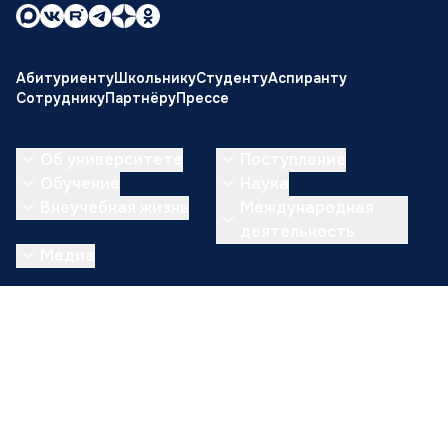
Абитуриенту
Школьнику
Студенту
Аспиранту
Сотруднику
Партнёру
Прессе
Об университете
Поступление
Обучение
Наука
Внеучебная жизнь
Международная
деятельность
Медиа
Сведения об образовательной организации
Противодействие коррупции
Банковские реквизиты
Архив
Форма обратной связи
© Сибирский федеральный университет, 2006-2026