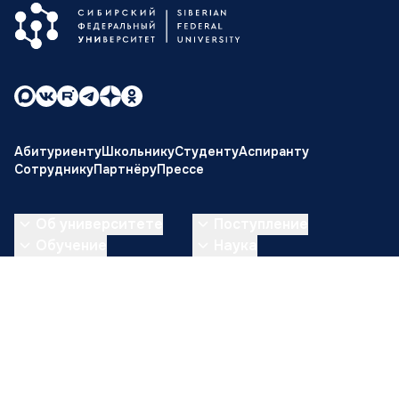
Абитуриенту
Школьнику
Студенту
Аспиранту
Сотруднику
Партнёру
Прессе
Об университете
Поступление
Обучение
Наука
Внеучебная жизнь
Международная
деятельность
Медиа
Сведения об образовательной организации